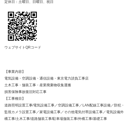
定休日：土曜日、日曜日、祝日
ウェブサイトQRコード
【事業内容】
電気設備・空調設備・通信設備・東京電力請負工事店
土木工事・舗装工事・産業廃棄物収集運搬
損害保険事故復旧対応工事
【工事種目】
道路照明設置工事/電気設備工事／空調設備工事／LAN配線工事設備／防犯・
監視カメラ設置工事／家電設備工事／その他電気付帯設備工事／電気設備外
構工事/土木工事/道路舗装工事/駐車場舗装工事/外構工事/基礎工事