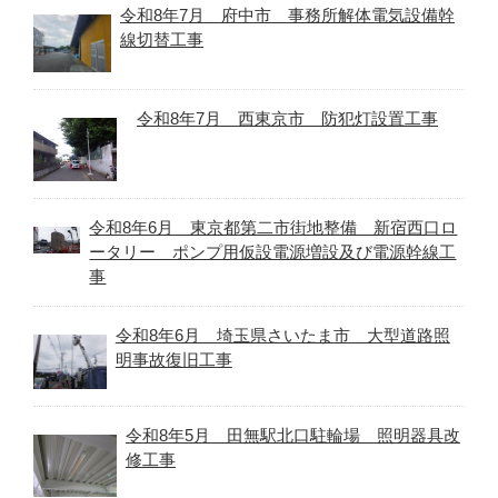
令和8年7月 府中市 事務所解体電気設備幹
線切替工事
令和8年7月 西東京市 防犯灯設置工事
令和8年6月 東京都第二市街地整備 新宿西口ロ
ータリー ポンプ用仮設電源増設及び電源幹線工
事
令和8年6月 埼玉県さいたま市 大型道路照
明事故復旧工事
令和8年5月 田無駅北口駐輪場 照明器具改
修工事