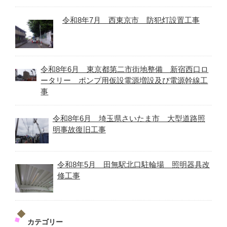
令和8年7月 西東京市 防犯灯設置工事
令和8年6月 東京都第二市街地整備 新宿西口ロ
ータリー ポンプ用仮設電源増設及び電源幹線工
事
令和8年6月 埼玉県さいたま市 大型道路照
明事故復旧工事
令和8年5月 田無駅北口駐輪場 照明器具改
修工事
カテゴリー