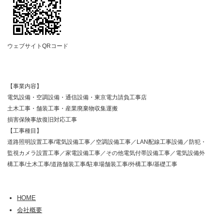
ウェブサイトQRコード
【事業内容】
電気設備・空調設備・通信設備・東京電力請負工事店
土木工事・舗装工事・産業廃棄物収集運搬
損害保険事故復旧対応工事
【工事種目】
道路照明設置工事/電気設備工事／空調設備工事／LAN配線工事設備／防犯・
監視カメラ設置工事／家電設備工事／その他電気付帯設備工事／電気設備外
構工事/土木工事/道路舗装工事/駐車場舗装工事/外構工事/基礎工事
HOME
会社概要