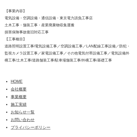
【事業内容】
電気設備・空調設備・通信設備・東京電力請負工事店
土木工事・舗装工事・産業廃棄物収集運搬
損害保険事故復旧対応工事
【工事種目】
道路照明設置工事/電気設備工事／空調設備工事／LAN配線工事設備／防犯・
監視カメラ設置工事／家電設備工事／その他電気付帯設備工事／電気設備外
構工事/土木工事/道路舗装工事/駐車場舗装工事/外構工事/基礎工事
HOME
会社概要
事業概要
施工実績
お知らせ一覧
お問い合わせ
プライバシーポリシー