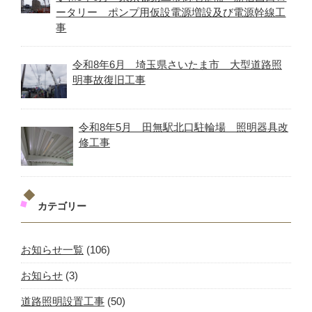
ータリー ポンプ用仮設電源増設及び電源幹線工
事
令和8年6月 埼玉県さいたま市 大型道路照
明事故復旧工事
令和8年5月 田無駅北口駐輪場 照明器具改
修工事
カテゴリー
お知らせ一覧
(106)
お知らせ
(3)
道路照明設置工事
(50)