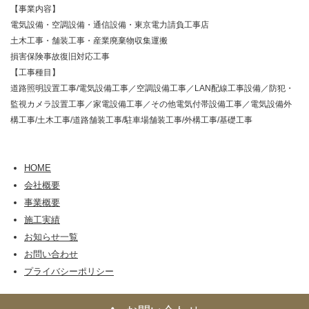
【事業内容】
電気設備・空調設備・通信設備・東京電力請負工事店
土木工事・舗装工事・産業廃棄物収集運搬
損害保険事故復旧対応工事
【工事種目】
道路照明設置工事/電気設備工事／空調設備工事／LAN配線工事設備／防犯・
監視カメラ設置工事／家電設備工事／その他電気付帯設備工事／電気設備外
構工事/土木工事/道路舗装工事/駐車場舗装工事/外構工事/基礎工事
HOME
会社概要
事業概要
施工実績
お知らせ一覧
お問い合わせ
プライバシーポリシー