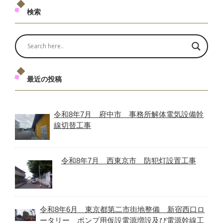
検索
最近の投稿
令和8年7月 府中市 事務所解体電気設備幹
線切替工事
令和8年7月 西東京市 防犯灯設置工事
令和8年6月 東京都第二市街地整備 新宿西口ロ
ータリー ポンプ用仮設電源増設及び電源幹線工