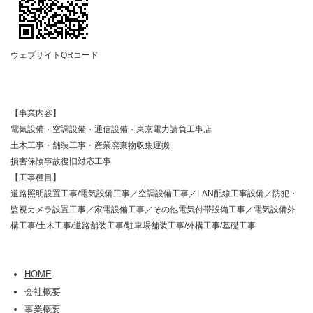
ウェブサイトQRコード
【事業内容】
電気設備・空調設備・通信設備・東京電力請負工事店
土木工事・舗装工事・産業廃棄物収集運搬
損害保険事故復旧対応工事
【工事種目】
道路照明設置工事/電気設備工事／空調設備工事／LAN配線工事設備／防犯・
監視カメラ設置工事／家電設備工事／その他電気付帯設備工事／電気設備外
構工事/土木工事/道路舗装工事/駐車場舗装工事/外構工事/基礎工事
HOME
会社概要
事業概要