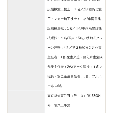
設機械施工技士：１名／第1種あと施
工アンカー施工技士：１名/車両系建
設機械運転：1名／小型車両系建設機
械運転：１名/玉掛：5名／移動式クレ
ーン運転：4名／第２種酸素欠乏作業
主任者：1名/酸素欠乏・硫化水素危険
作業主任者：2名/アーク溶接：１名／
職長・安全衛生責任者：5名／フルハ
ーネス6名
東京都知事許可（般―３）第153984
号 電気工事業