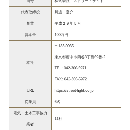
商号
株式会社 ストリートライト
代表取締役
川邉 憂介
創業
平成２９年５月
資本金
100万円
〒183-0035
東京都府中市四谷3丁目69番-2
本社
TEL: 042-306-5971
FAX: 042-306-5972
URL
https://street-light.co.jp
従業員
6名
電気・土木工事協力
11社
業者