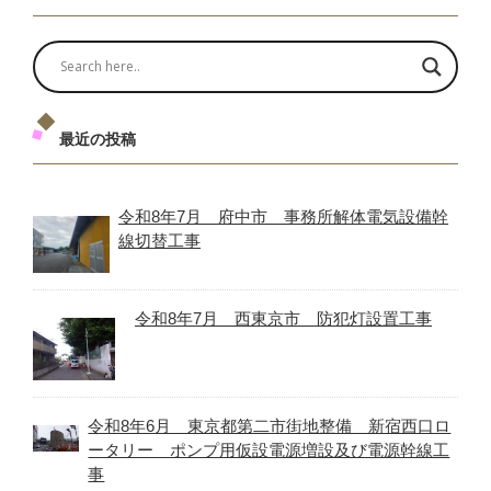
最近の投稿
令和8年7月 府中市 事務所解体電気設備幹
線切替工事
令和8年7月 西東京市 防犯灯設置工事
令和8年6月 東京都第二市街地整備 新宿西口ロ
ータリー ポンプ用仮設電源増設及び電源幹線工
事