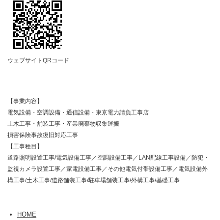
ウェブサイトQRコード
【事業内容】
電気設備・空調設備・通信設備・東京電力請負工事店
土木工事・舗装工事・産業廃棄物収集運搬
損害保険事故復旧対応工事
【工事種目】
道路照明設置工事/電気設備工事／空調設備工事／LAN配線工事設備／防犯・
監視カメラ設置工事／家電設備工事／その他電気付帯設備工事／電気設備外
構工事/土木工事/道路舗装工事/駐車場舗装工事/外構工事/基礎工事
HOME