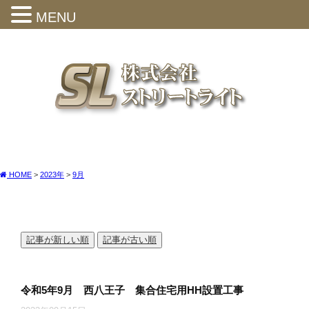
MENU
HOME
>
2023年
>
9月
記事が新しい順
記事が古い順
令和5年9月 西八王子 集合住宅用HH設置工事