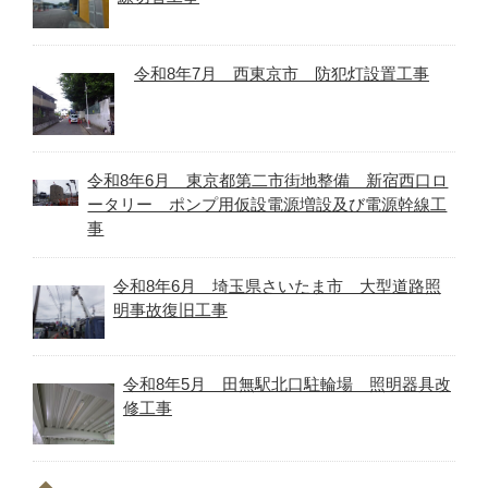
令和8年7月 西東京市 防犯灯設置工事
令和8年6月 東京都第二市街地整備 新宿西口ロ
ータリー ポンプ用仮設電源増設及び電源幹線工
事
令和8年6月 埼玉県さいたま市 大型道路照
明事故復旧工事
令和8年5月 田無駅北口駐輪場 照明器具改
修工事