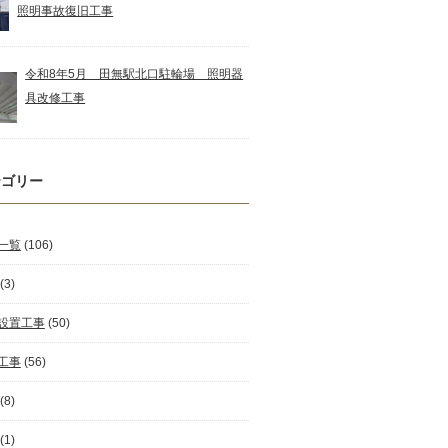
照明事故復旧工事
令和8年5月 田無駅北口駐輪場 照明器
具改修工事
テゴリー
一覧
(106)
(3)
設置工事
(50)
工事
(56)
(8)
(1)