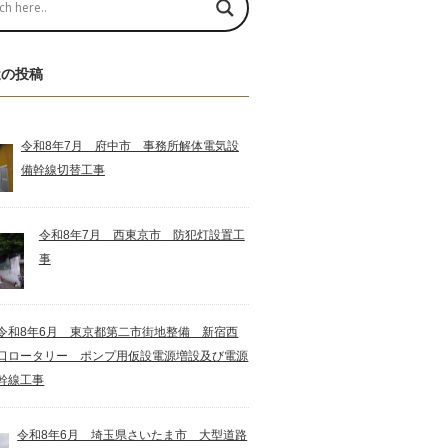
近の投稿
令和8年7月 府中市 事務所解体電気設
備幹線切替工事
令和8年7月 西東京市 防犯灯設置工
事
令和8年6月 東京都第二市街地整備 新宿西
口ロータリー ポンプ用仮設電源増設及び電源
幹線工事
令和8年6月 埼玉県さいたま市 大型道路