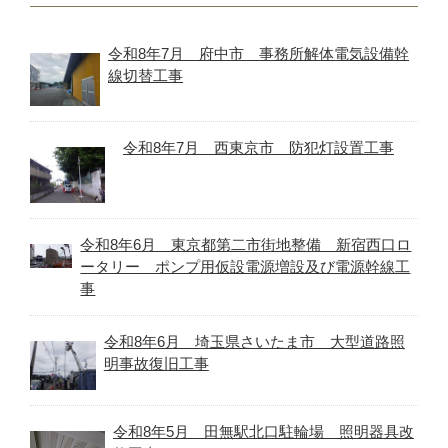
令和8年7月 府中市 事務所解体電気設備幹
線切替工事
令和8年7月 西東京市 防犯灯設置工事
令和8年6月 東京都第二市街地整備 新宿西口ロ
ータリー ポンプ用仮設電源増設及び電源幹線工
事
令和8年6月 埼玉県さいたま市 大型道路照
明事故復旧工事
令和8年5月 田無駅北口駐輪場 照明器具改