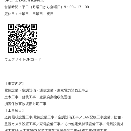
URL:https://wptest.jeez.jp
営業時間：平日（月曜日から金曜日）9：00～17：00
定休日：土曜日、日曜日、祝日
ウェブサイトQRコード
【事業内容】
電気設備・空調設備・通信設備・東京電力請負工事店
土木工事・舗装工事・産業廃棄物収集運搬
損害保険事故復旧対応工事
【工事種目】
道路照明設置工事/電気設備工事／空調設備工事／LAN配線工事設備／防犯・
監視カメラ設置工事／家電設備工事／その他電気付帯設備工事／電気設備外
構工事/土木工事/道路舗装工事/駐車場舗装工事/外構工事/基礎工事