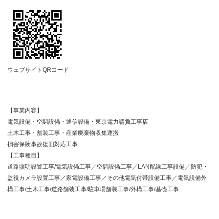
ウェブサイトQRコード
【事業内容】
電気設備・空調設備・通信設備・東京電力請負工事店
土木工事・舗装工事・産業廃棄物収集運搬
損害保険事故復旧対応工事
【工事種目】
道路照明設置工事/電気設備工事／空調設備工事／LAN配線工事設備／防犯・
監視カメラ設置工事／家電設備工事／その他電気付帯設備工事／電気設備外
構工事/土木工事/道路舗装工事/駐車場舗装工事/外構工事/基礎工事