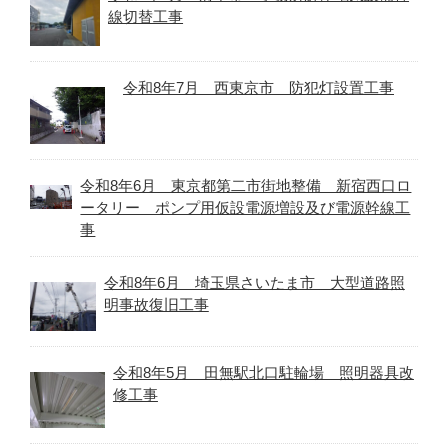
線切替工事
令和8年7月 西東京市 防犯灯設置工事
令和8年6月 東京都第二市街地整備 新宿西口ロ
ータリー ポンプ用仮設電源増設及び電源幹線工
事
令和8年6月 埼玉県さいたま市 大型道路照
明事故復旧工事
令和8年5月 田無駅北口駐輪場 照明器具改
修工事