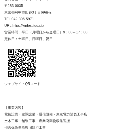
〒183-0035
東京都府中市四谷3丁目69番-2
TEL:042-306-5971
URL:https://wptest.jeez.jp
営業時間：平日（月曜日から金曜日）9：00～17：00
定休日：土曜日、日曜日、祝日
ウェブサイトQRコード
【事業内容】
電気設備・空調設備・通信設備・東京電力請負工事店
土木工事・舗装工事・産業廃棄物収集運搬
損害保険事故復旧対応工事