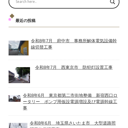
最近の投稿
令和8年7月 府中市 事務所解体電気設備幹
線切替工事
令和8年7月 西東京市 防犯灯設置工事
令和8年6月 東京都第二市街地整備 新宿西口ロ
ータリー ポンプ用仮設電源増設及び電源幹線工
事
令和8年6月 埼玉県さいたま市 大型道路照