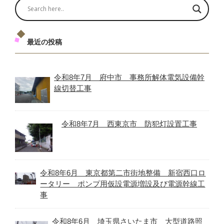
最近の投稿
令和8年7月 府中市 事務所解体電気設備幹
線切替工事
令和8年7月 西東京市 防犯灯設置工事
令和8年6月 東京都第二市街地整備 新宿西口ロ
ータリー ポンプ用仮設電源増設及び電源幹線工
事
令和8年6月 埼玉県さいたま市 大型道路照